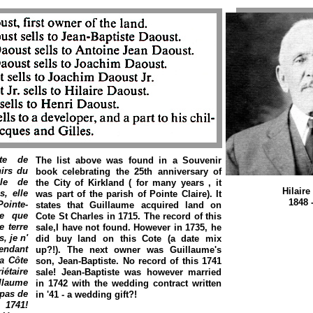
ste de
The list above was found in a Souvenir
nirs du
book celebrating the 25th anniversary of
lle de
the City of Kirkland ( for many years , it
Hilaire
s, elle
was part of the parish of Pointe Claire). It
1848 
Pointe-
states that Guillaume acquired land on
ue que
Cote St Charles in 1715. The record of this
e terre
sale,I have not found. However in 1735, he
, je n'
did buy land on this Cote (a date mix
pendant
up?!). The next owner was Guillaume's
la Côte
son, Jean-Baptiste. No record of this 1741
étaire
sale! Jean-Baptiste was however married
llaume
in 1742 with the wedding contract written
 pas de
in '41 - a wedding gift?!
1741!