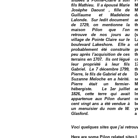
situées à Pointe-Claire à son
P
fils Mathieu. Il a épousé Marie
M
Josèphe Daoust , fille de
M
Guillaume et Madeleine
d
Lalonde. Sur ledit document
a
de 1729, on mentionne la
t
maison Pilon que l'on
m
retrouve de nos jours au
(
village de Pointe Claire sur le
L
boulevard Lakeshore. Elle a
o
probablement été construite
p
peu après l'acquisition de ces
t
terrains en 1707. Ils ont légué
c
leur propriété à leur fils
1
Gabriel. Le 7 décembre 1799,
t
Pierre, le fils de Gabriel et de
D
Suzanne Meloche en a hérité.
s
Pierre était un fermier-
M
hébergiste. Le 1er juillet
a
1826, cette terre qui avait
I
appartenue aux Pilon durant
o
cent vingt ans a été vendue à
b
un menuisier du nom de W.
y
Glasford.
a
Voci quelques sites que j'ai retrouv
Here are some Pilon related sites I